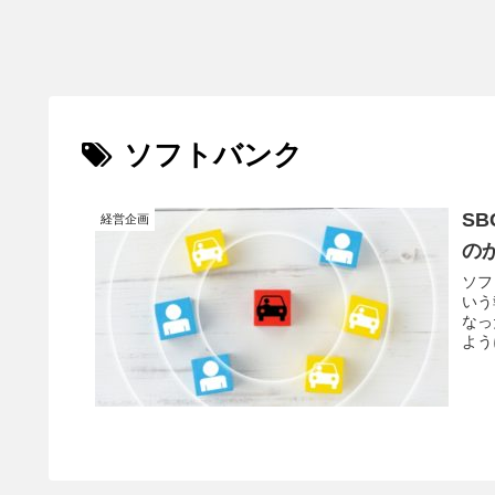
ソフトバンク
S
経営企画
の
ソフ
いう
なっ
よう
却は