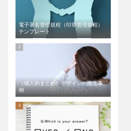
電子署名管理規程（印章管理規程）
テンプレート
（個人的まとめ）デザインの敗北事
例