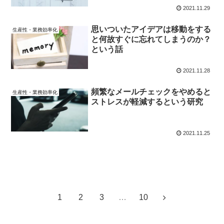
2021.11.29
思いついたアイデアは移動をする
生産性・業務効率化
と何故すぐに忘れてしまうのか？
という話
2021.11.28
頻繁なメールチェックをやめると
生産性・業務効率化
ストレスが軽減するという研究
2021.11.25
次のページ
次
1
2
3
…
10
へ