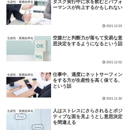
タスク実行中に水を飲むとパフォ
生産性・業務効率化
ーマンスが向上するかもしれない
2021.12.03
空腹だと判断力が落ちて安易な意
生産性・業務効率化
思決定をするようになるという話
2021.12.02
仕事中、適度にネットサーフィン
生産性・業務効率化
をする方が生産性を高く保てる、
という話
2021.11.30
人はストレスにさらされるとポジ
生産性・業務効率化
ティブな面を見ようとし意思決定
を間違える