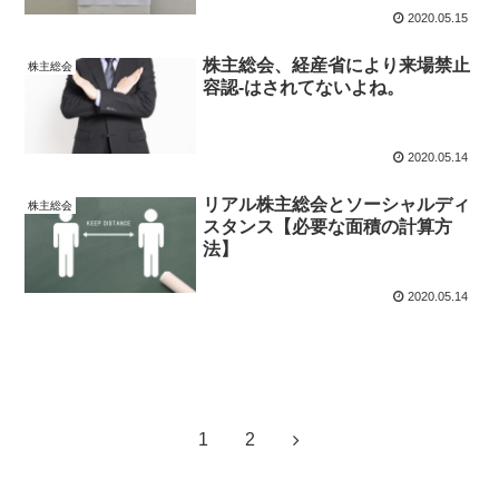
2020.05.15
株主総会、経産省により来場禁止
株主総会
容認-はされてないよね。
2020.05.14
リアル株主総会とソーシャルディ
株主総会
スタンス【必要な面積の計算方
法】
2020.05.14
次のページ
次
1
2
へ