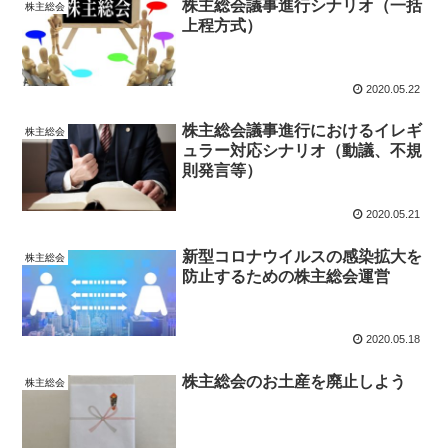
株主総会議事進行シナリオ（一括
株主総会
上程方式）
2020.05.22
株主総会議事進行におけるイレギ
株主総会
ュラー対応シナリオ（動議、不規
則発言等）
2020.05.21
新型コロナウイルスの感染拡大を
株主総会
防止するための株主総会運営
2020.05.18
株主総会のお土産を廃止しよう
株主総会