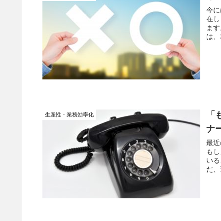
今に
在し
ます
は、
「
生産性・業務効率化
ナ
最近
もし
いる
だ、
らか