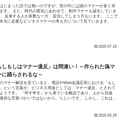
はじまった話では無いのですが、世の中には謎のマナーが多く存
ます。 また、時代の変化にあわせて、創作マナーも誕生していき
。 反発する人が多数な一方、盲信してしまう方もいます。 ここで
本当に必要なビジネスマナーの考え方について見ていきます。
2020.07.10
もしもしはマナー違反」は間違い！～作られた偽マ
ーに踊らされるな～
のマナー解説を見ていると、電話やWeb会議応答における「もし
」という言葉が、ビジネス用途としては「マナー違反」とされて
ようです。 「申す申す」から来ている略語であり、上から目線
適切な言葉づかいではないから、らしいです。 しかし、これは明
にマナー講師による「作られたマナー」です。
2020.03.29