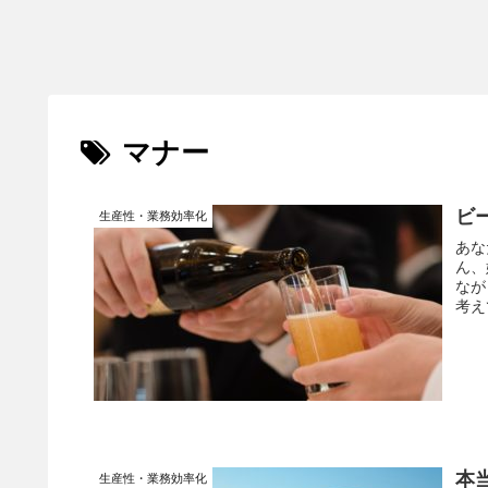
マナー
ビ
生産性・業務効率化
あな
ん、
なが
考え
本
生産性・業務効率化