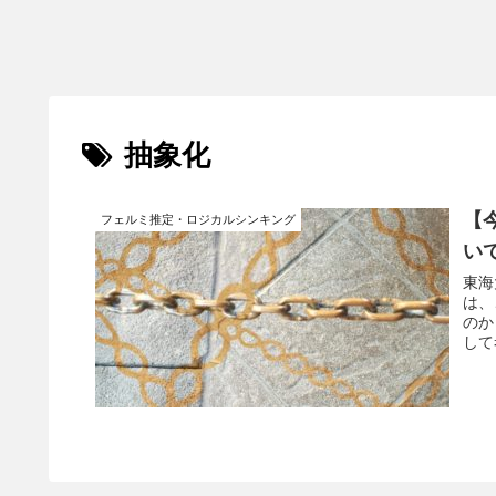
抽象化
【
フェルミ推定・ロジカルシンキング
い
東海
は、
のか
して