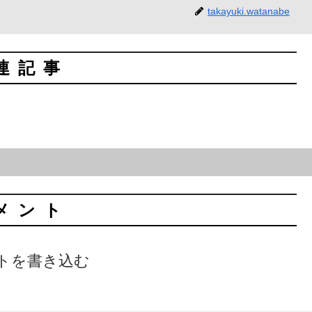
takayuki.watanabe
連記事
メント
トを書き込む