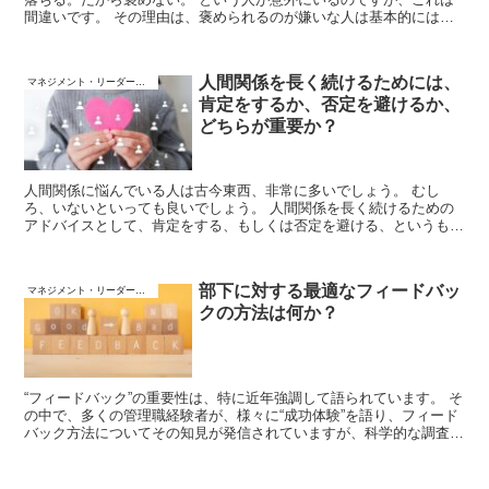
間違いです。 その理由は、褒められるのが嫌いな人は基本的にはい
ないこと、人は褒められるとパフォーマンスが向上し問題解決能力が
あがるからです。
人間関係を長く続けるためには、
マネジメント・リーダーシップ
肯定をするか、否定を避けるか、
どちらが重要か？
人間関係に悩んでいる人は古今東西、非常に多いでしょう。 むし
ろ、いないといっても良いでしょう。 人間関係を長く続けるための
アドバイスとして、肯定をする、もしくは否定を避ける、というもの
がありますが、果たしてどちらが重要なのでしょうか？
部下に対する最適なフィードバッ
マネジメント・リーダーシップ
クの方法は何か？
“フィードバック”の重要性は、特に近年強調して語られています。 そ
の中で、多くの管理職経験者が、様々に“成功体験”を語り、フィード
バック方法についてその知見が発信されていますが、科学的な調査は
少数でした。 そのような中、最適なフィードバック方法について探
る、興味深い研究があります。