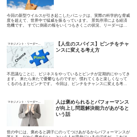
今回の新型ウイルスが引き起こしたパニックは、実際の科学的な脅威
度を超えて、世界中で猛威を振るっています。 景気停滞による経済
危機です。 すでに倒産の報をいくつもきくこの状況、リーダーはど
のように振る舞うべきでしょうか？
【人生のスパイス】ピンチをチャ
マネジメント・リーダーシップ
ンスに変える考え方
不思議なことに、ビジネスをやっているとピンチが定期的にやってき
ます。 来たら来たで憂鬱なものですが、慣れてくると楽しくなって
くるのもまたピンチです。 今回は、ピンチをチャンスに変える考え
方と題して、ピンチは「人生のスパイス」だというスタンスで書いて
いきます。
人は褒められるとパフォーマンス
マネジメント・リーダーシップ
が向上し問題解決能力があがると
いう話
世の中には、褒めると調子にのってつけあがるからパフォーマンスが
落ちる。だから褒めない。 という人が意外にいるのですが、これは