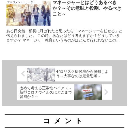
マネージャーとはどうあるべき
マネジメント・リーダーシップ
か？～その意味と役割、やるべき
こと～
ある日突然、部長に呼ばれたと思ったら「マネージャーを任せる」と
伝えられました。 この時、あなたはどう考えますか？どうしていき
ますか？ マネージャー教育というものがほとんど行われないこの日
本において、マネージャーについた方々に向けて、マネージャーとは
どうあるべきか？について解説していきます。
ゼロリスク症候群から脱却しよ
う～大事なのは定量思考～
改めて考える正常性バイアス～
新型コロナウイルスはどこまで
脅威か？～
コメント