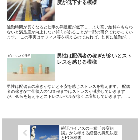
度が低下する模様
通勤時間が長くなると仕事の満足度が低下し、より高い給料をもらわ
ないと満足度が向上しない傾向があることが一部の研究でわかってい
ます。 この事実はオフィス等を構えるのであれば、如何に通勤がし
やすい場所にした方が良いか、ということを示唆しています。
男性は配偶者の稼ぎが多いとスト
ビジネスと心理学
レスを感じる模様
男性は配偶者の稼ぎがないと不安を感じストレスを抱えます。 配偶
者の稼ぎが世帯収入の40％程まではストレスが減少していきます
が、40％を超えるとストレスレベルが徐々に増加していきます。 男
性が稼ぎ女性が支える、という伝統的価値観が男性のメンタルヘルス
にも影響している模様です。
確証バイアスの一種「共変錯
誤」から考える経営の意思決定
とPCR検査