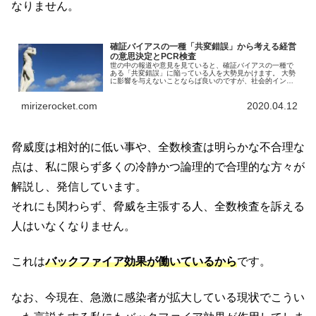
なりません。
確証バイアスの一種「共変錯誤」から考える経営
の意思決定とPCR検査
世の中の報道や意見を見ていると、確証バイアスの一種で
ある「共変錯誤」に陥っている人を大勢見かけます。 大勢
に影響を与えないことならば良いのですが、社会的インパ
クトを与える事象での共変錯誤は重大な実害をまき散らし
ます。 今回は経営の意思決定においても見られる共変錯誤
mirizerocket.com
2020.04.12
について解説していきます。
脅威度は相対的に低い事や、全数検査は明らかな不合理な
点は、私に限らず多くの冷静かつ論理的で合理的な方々が
解説し、発信しています。
それにも関わらず、脅威を主張する人、全数検査を訴える
人はいなくなりません。
これは
バックファイア効果が働いているから
です。
なお、今現在、急激に感染者が拡大している現状でこうい