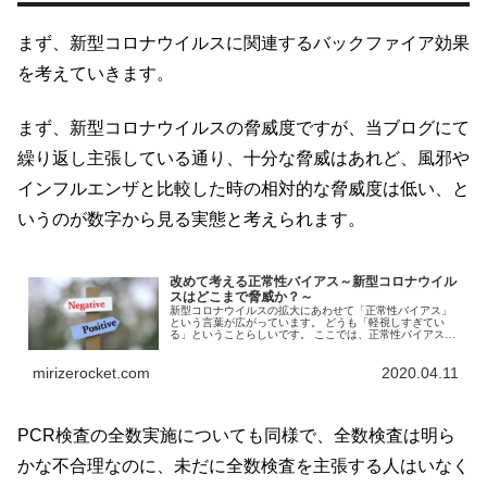
まず、新型コロナウイルスに関連するバックファイア効果
を考えていきます。
まず、新型コロナウイルスの脅威度ですが、当ブログにて
繰り返し主張している通り、十分な脅威はあれど、風邪や
インフルエンザと比較した時の相対的な脅威度は低い、と
いうのが数字から見る実態と考えられます。
改めて考える正常性バイアス～新型コロナウイル
スはどこまで脅威か？～
新型コロナウイルスの拡大にあわせて「正常性バイアス」
という言葉が広がっています。 どうも「軽視しすぎてい
る」ということらしいです。 ここでは、正常性バイアスに
ついて解説すると共に、より怖がるべきものがあるので
は？という話を書いていきます。
mirizerocket.com
2020.04.11
PCR検査の全数実施についても同様で、全数検査は明ら
かな不合理なのに、未だに全数検査を主張する人はいなく