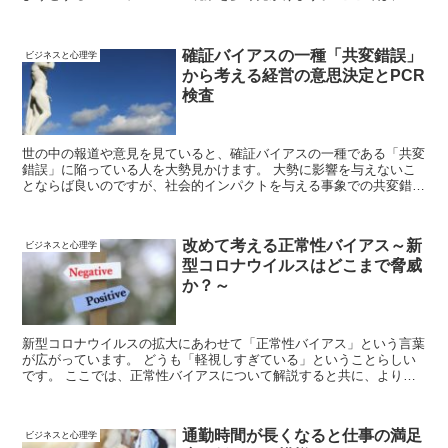
コーチェンバー現象とそれに陥らないためのポイントを解説します。
確証バイアスの一種「共変錯誤」
ビジネスと心理学
から考える経営の意思決定とPCR
検査
世の中の報道や意見を見ていると、確証バイアスの一種である「共変
錯誤」に陥っている人を大勢見かけます。 大勢に影響を与えないこ
とならば良いのですが、社会的インパクトを与える事象での共変錯誤
は重大な実害をまき散らします。 今回は経営の意思決定においても
見られる共変錯誤について解説していきます。
改めて考える正常性バイアス～新
ビジネスと心理学
型コロナウイルスはどこまで脅威
か？～
新型コロナウイルスの拡大にあわせて「正常性バイアス」という言葉
が広がっています。 どうも「軽視しすぎている」ということらしい
です。 ここでは、正常性バイアスについて解説すると共に、より怖
がるべきものがあるのでは？という話を書いていきます。
通勤時間が長くなると仕事の満足
ビジネスと心理学