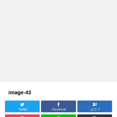
image-43
Twitter
Facebook
はてブ