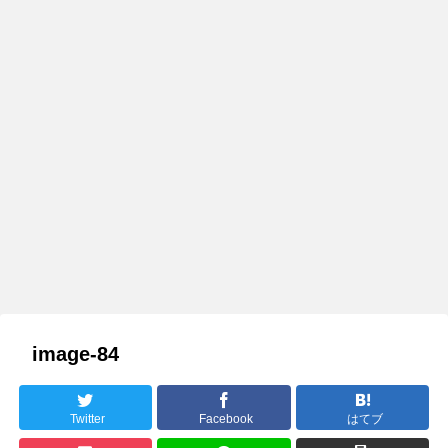
image-84
Twitter
Facebook
はてブ