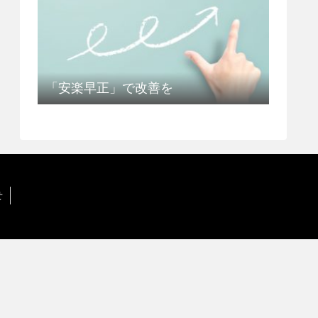
「安楽早正」で改善を
せ