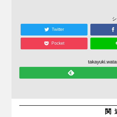
シ
Twitter
Pocket
takayuki.
関