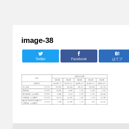
image-38
Twitter
Facebook
はてブ