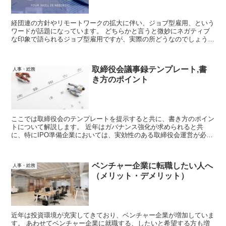
経団連の方針やリモートワークの拡大に伴い、ジョブ型雇用、という
ワードが話題になっています。 どちらかと言うと微妙にネガティブ
な印象で語られるジョブ型雇用ですが、実際の所どうなのでしょう
か？ ここでは対比して語られるメンバーシップ型雇用と併せて考察
していきます。
取締役会議事録テンプレート,書
人事・総務
き方のポイント
ここでは取締役会のテンプレートを提示すると共に、書き方のポイン
トについて解説します。 近年はガバナンス強化が求められると共
に、特にIPO準備企業においては、実効性のある取締役会運営が必要
です。 取締役会議事録の充実は、その証明にもなるので、きちんと
内容を理解し記載するようにしましょう。
ベンチャー企業に転職したい人へ
人事・総務
（メリット・デメリット）
近年は投資環境が充実してきており、ベンチャー企業が増加していま
す。 あわせてベンチャー企業に就職する、したいと希望する方も増