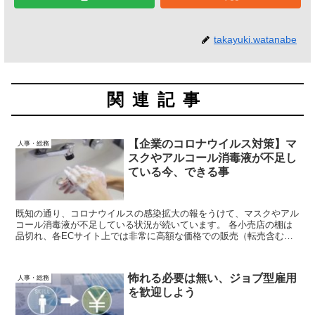
takayuki.watanabe
関連記事
【企業のコロナウイルス対策】マ
人事・総務
スクやアルコール消毒液が不足し
ている今、できる事
既知の通り、コロナウイルスの感染拡大の報をうけて、マスクやアル
コール消毒液が不足している状況が続いています。 各小売店の棚は
品切れ、各ECサイト上では非常に高額な価格での販売（転売含む）
が行われています。 これらの事態に対して愚痴や評論を行っても意
味が無いので、今々現状で企業がとれる対策は何かを考えて見ましょ
う。
怖れる必要は無い、ジョブ型雇用
人事・総務
を歓迎しよう