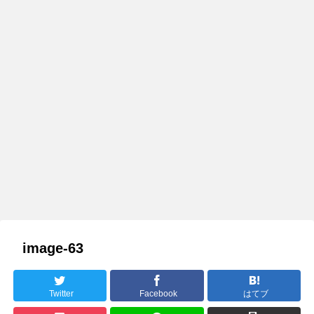
image-63
Twitter
Facebook
はてブ