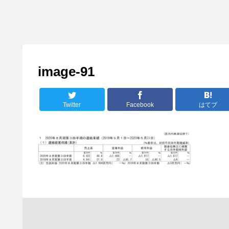
image-91
Twitter
Facebook
はてブ