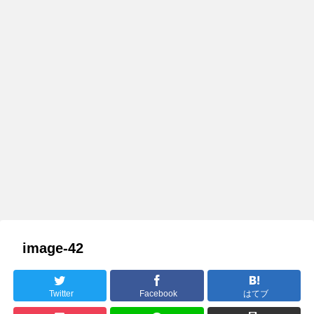
image-42
Twitter
Facebook
はてブ