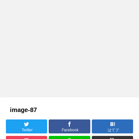
image-87
Twitter
Facebook
はてブ