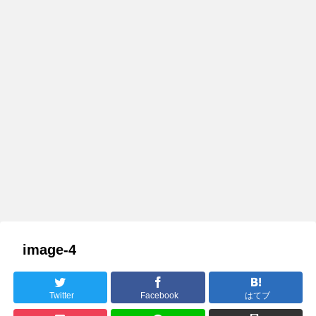
image-4
Twitter
Facebook
はてブ