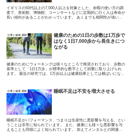
イギリスの50代以上の7,000人以上を対象とした、余暇の使い方の調
査で、美術館、博物館、コーンサートなどに定期的に行く人は寿命が
長い傾向があることがわかっています。 あくまでも相関性が強い話
であり、因果関係を説明したものではないのですが、芸術活動が精神
的・肉体的な健康を増進させる可能性があります。
健康のための1日の歩数は1万歩で
仕事と健康,運動
はなく1日7,000歩から長生きにつ
ながる
健康のためにウォーキングは様々なところで推奨されており、歩数の
基準として「1日1万歩」が標準的な数字として頻繁に取り上げられ
ます。 最近の研究では、1万歩以上は健康効果としては横ばいになる
ことがわかっています。 また、必ずしも1万歩を歩く必要はなく、
7,000歩からでも高い健康効果が得られることも分かっています。
睡眠不足は不安を増大させる
仕事と健康,運動
睡眠不足がパフォーマンス、つまりは生産性に悪影響を与える、とい
うことは非常に知られています。 また、健康にも様々な悪影響を与
えることも同様によく知られています。 加えてメンタルとの関連性