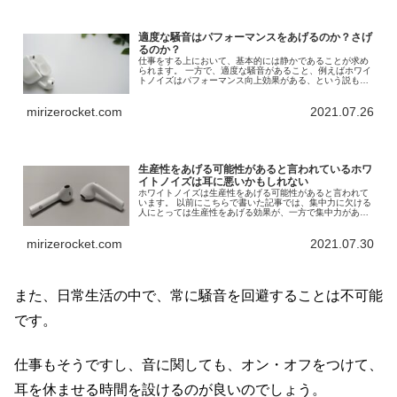
適度な騒音はパフォーマンスをあげるのか？さげ
るのか？
仕事をする上において、基本的には静かであることが求め
られます。 一方で、適度な騒音があること、例えばホワイ
トノイズはパフォーマンス向上効果がある、という説もあ
ります。 果たして、適度な騒音はパフォーマンスをあげる
のでしょうか？それともさげるのでしょうか？
mirizerocket.com
2021.07.26
生産性をあげる可能性があると言われているホワ
イトノイズは耳に悪いかもしれない
ホワイトノイズは生産性をあげる可能性があると言われて
います。 以前にこちらで書いた記事では、集中力に欠ける
人にとっては生産性をあげる効果が、一方で集中力がある
人にとっては下げる効果がありそうだ。ただ、適度な騒音
レベルというものがあるようで、人によるかもしれない、
mirizerocket.com
2021.07.30
と結論づけています。 このホワイトノイズですが、長時間
聞くと、耳に悪いかもしれません。
また、日常生活の中で、常に騒音を回避することは不可能
です。
仕事もそうですし、音に関しても、オン・オフをつけて、
耳を休ませる時間を設けるのが良いのでしょう。