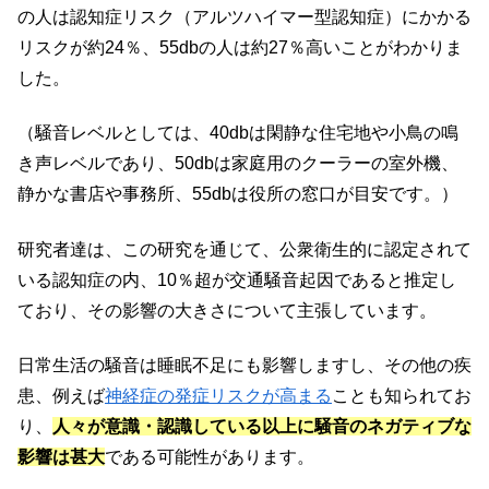
の人は認知症リスク（アルツハイマー型認知症）にかかる
リスクが約24％、55dbの人は約27％高いことがわかりま
した。
（騒音レベルとしては、40dbは閑静な住宅地や小鳥の鳴
き声レベルであり、50dbは家庭用のクーラーの室外機、
静かな書店や事務所、55dbは役所の窓口が目安です。）
研究者達は、この研究を通じて、公衆衛生的に認定されて
いる認知症の内、10％超が交通騒音起因であると推定し
ており、その影響の大きさについて主張しています。
日常生活の騒音は睡眠不足にも影響しますし、その他の疾
患、例えば
神経症の発症リスクが高まる
ことも知られてお
り、
人々が意識・認識している以上に騒音のネガティブな
影響は甚大
である可能性があります。