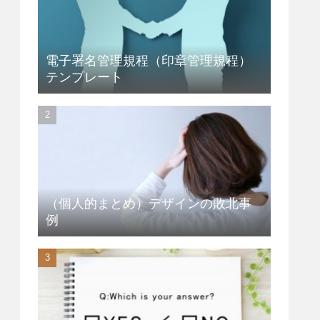
電子署名管理規程（印章管理規程）
テンプレート
（個人的まとめ）デザインの敗北事
例