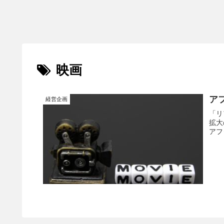
映画
ア
経営企画
「リ
拡大
アフ