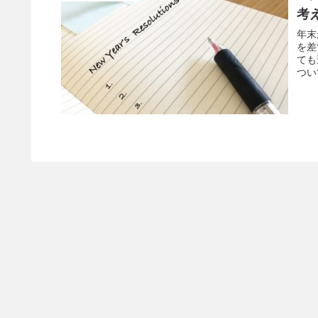
考
年末
を差
ても
つい