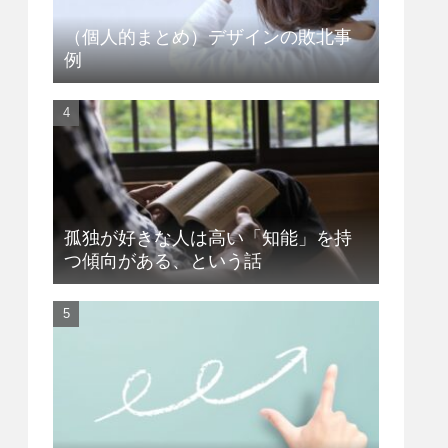
（個人的まとめ）デザインの敗北事
例
孤独が好きな人は高い「知能」を持
つ傾向がある、という話