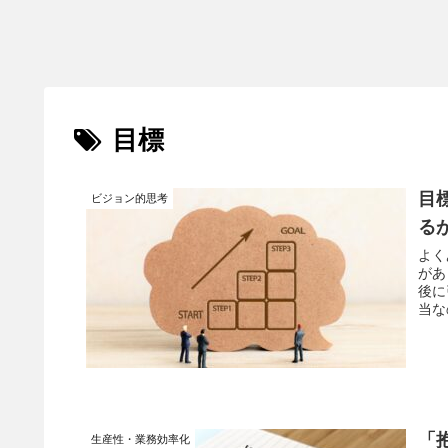
目標
目
ビジョン的思考
る
よく
があ
後に
当な
「
生産性・業務効率化