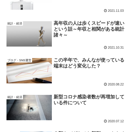
2021.11.03
高年収の人は歩くスピードが速い
統計・経済
という話～年収と相関がある統計
諸々～
2021.10.31
この半年で、みんなが使っている
ブログ・SNS運営
端末はどう変化した？
2020.08.22
新型コロナ感染者数が再増加して
統計・経済
いる件について
2020.07.12