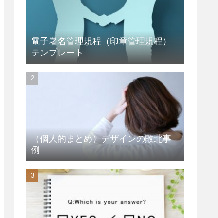
電子署名管理規程（印章管理規程）
テンプレート
（個人的まとめ）デザインの敗北事
例