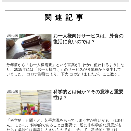
関連記事
お一人様向けサービスは、外食の
経営企画
復活に良いのでは？
数年前から「お一人様需要」という言葉がにわかに使われるようにな
り、2019年には「お一人様向け」のサービスが各業種から誕生して
いました。 コロナ影響により、下火にはなりましたが、ここ数ヶ月
盛り上がりの兆しが出ています。 お一人様向けサービスは、特に外
食の復活に良いのでは？という事を考えていきます。
科学的とは何か？その意味と重要
経営企画
性は？
「科学的」と聞くと、苦手意識をもってしまう方が多いかもしれませ
ん。 しかし、科学的であることは重要で、逆に非科学的な態度がも
たらす危険性は非常に大きいものです。 そして、科学的な態度は、