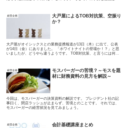
実は簡単なエッセンスで会得できます。
大戸屋によるTOB対抗策、空振り
経営企画
か？
大戸屋がオイシックスとの業務提携報道が13日（木）に出て、公表
が14日（金）にありました。 「ホワイトナイトの登場か！？」と思
いましたが、どうやら違うようです。 TOB対抗策、と言うには何と
もな内容なのですが、空振りなようです。
モスバーガーの苦境？～モスを題
経営企画
材に財務資料の見方を解説～
今回は、モスバーガーの決算資料の解説です。 プレジデント社の記
事曰く、閉店ラッシュが止まらず、苦境とのことです。 それでは、
モスバーガーの経営状況を見てみましょう。
会計基礎講座まとめ
経営企画