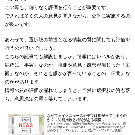
この際も、偏りなく評価を行うことが重要です。
できれば多くの人の意見を聞きながら、公平に実施するの
が良いです。
あわせて、選択肢の前提となる情報の質に関しても評価を
行うのが良いでしょう。
こちらの記事でも解説しましが、情報にはレベルがあり、
純粋に「事実」なのか、推測や意見・感想が混じった「主
観」なのか、それとも誰かが言っていることの「伝聞」な
のかがあります。
情報の質の評価が漏れてしまうと、当然に選択肢の質も落
ち、意思決定の質も落ちてしまいます。
なぜフェイクニュースやデマは拡がってしまうの
か？～知能指数と相関がある模様～
フェイク/デマは、初期の発信者がごく少数であっても、現
代社会の構造上、非常に早く、しかも多数の集団行動をゆ
がめやすくしています。 ここではフェイク/デマが拡散す
る理由と、個人での防衛策を、多数の論文を元に解説しま