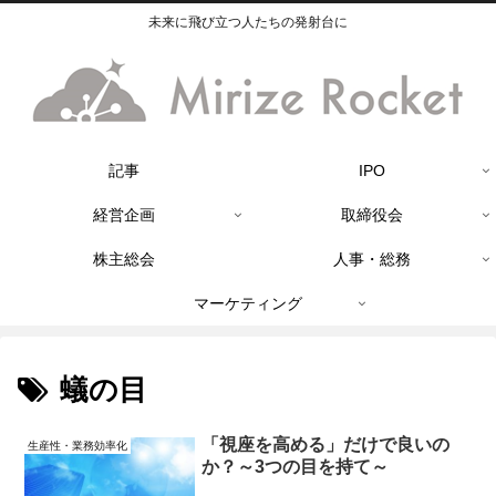
未来に飛び立つ人たちの発射台に
記事
IPO
経営企画
取締役会
株主総会
人事・総務
マーケティング
蟻の目
「視座を高める」だけで良いの
生産性・業務効率化
か？～3つの目を持て～