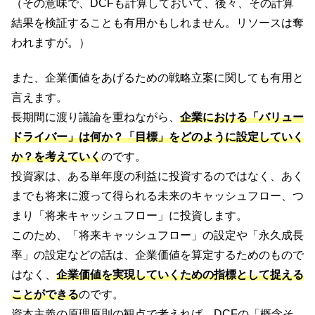
（その意味で、DCFも計算しておいて、後々、その計算
結果を検証することも有用かもしれません。リソースは奪
われますが。）
また、企業価値をあげるための戦略立案に関しても有用と
言えます。
長期間に渡り議論を重ねながら、
企業における「バリュー
ドライバー」は何か？「目標」をどのように設定していく
か？を考えていく
のです。
投資家は、ある単年度の利益に投資するのではなく、あく
までも将来に渡って得られる未来のキャッシュフロー、つ
まり「将来キャッシュフロー」に投資します。
このため、「将来キャッシュフロー」の設定や「永久成長
率」の設定などの話は、企業価値を算定するためのもので
はなく、
企業価値を実現していくための指標として捉える
ことができる
のです。
資本主義の原理原則の観点で考えれば、DCFの「概念そ