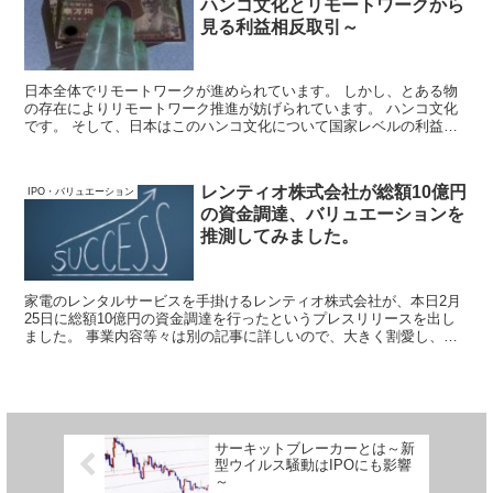
ハンコ文化とリモートワークから
見る利益相反取引～
日本全体でリモートワークが進められています。 しかし、とある物
の存在によりリモートワーク推進が妨げられています。 ハンコ文化
です。 そして、日本はこのハンコ文化について国家レベルの利益相
反の状態にあり、改善が進まない状態にあります。 ここでは、利益
相反とは何か？なぜダメなのか？を解説していきます。
レンティオ株式会社が総額10億円
IPO・バリュエーション
の資金調達、バリュエーションを
推測してみました。
家電のレンタルサービスを手掛けるレンティオ株式会社が、本日2月
25日に総額10億円の資金調達を行ったというプレスリリースを出し
ました。 事業内容等々は別の記事に詳しいので、大きく割愛し、概
要部分だけプレスリリースより引用します。 ここでは、バリュエー
ションを予測し、その上でレンティオ社のIPOのできあがりを考えて
みます。
サーキットブレーカーとは～新
型ウイルス騒動はIPOにも影響
～