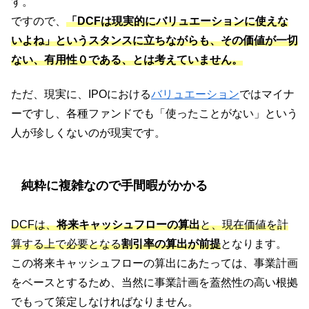
す。
ですので、
「DCFは現実的にバリュエーションに使えな
いよね」というスタンスに立ちながらも、その価値が一切
ない、有用性０である、とは考えていません。
ただ、現実に、IPOにおける
バリュエーション
ではマイナ
ーですし、各種ファンドでも「使ったことがない」という
人が珍しくないのが現実です。
純粋に複雑なので手間暇がかかる
DCFは、
将来キャッシュフローの算出
と、現在価値を計
算する上で必要となる
割引率の算出が前提
となります。
この将来キャッシュフローの算出にあたっては、事業計画
をベースとするため、当然に事業計画を蓋然性の高い根拠
でもって策定しなければなりません。