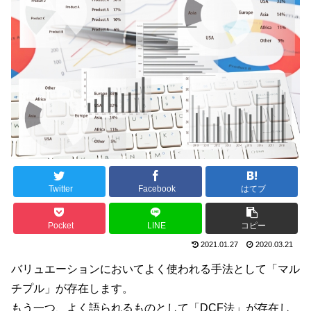
Twitter
Facebook
はてブ
Pocket
LINE
コピー
2021.01.27
2020.03.21
バリュエーションにおいてよく使われる手法として「マル
チプル」が存在します。
もう一つ、よく語られるものとして「DCF法」が存在し