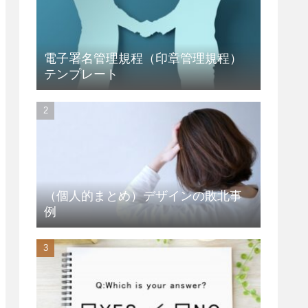
電子署名管理規程（印章管理規程）
テンプレート
（個人的まとめ）デザインの敗北事
例