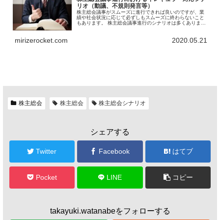
リオ（動議、不規則発言等）
株主総会議事がスムーズに進行できれば良いのですが、業
績や社会状況に応じて必ずしもスムーズに終わらないこと
もあります。 株主総会議事進行のシナリオは多くあります
が、動議や不規則発言が発生した場合のイレギュラー対応
について、シナリオを示します。
mirizerocket.com
2020.05.21
株主総会
株主総会
株主総会シナリオ
シェアする
Twitter
Facebook
はてブ
Pocket
LINE
コピー
takayuki.watanabeをフォローする