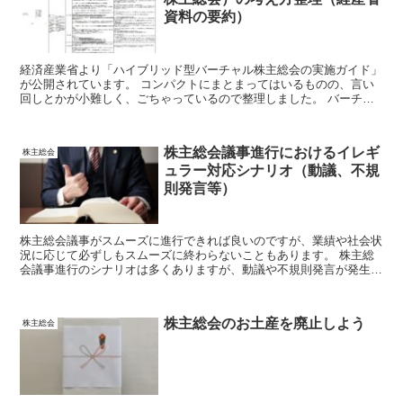
資料の要約）
経済産業省より「ハイブリッド型バーチャル株主総会の実施ガイド」
が公開されています。 コンパクトにまとまってはいるものの、言い
回しとかが小難しく、ごちゃっているので整理しました。 バーチャ
ル株主総会（オンライン株主総会）を検討する際のベースとなるの
で、ご参考に。
株主総会議事進行におけるイレギ
株主総会
ュラー対応シナリオ（動議、不規
則発言等）
株主総会議事がスムーズに進行できれば良いのですが、業績や社会状
況に応じて必ずしもスムーズに終わらないこともあります。 株主総
会議事進行のシナリオは多くありますが、動議や不規則発言が発生し
た場合のイレギュラー対応について、シナリオを示します。
株主総会のお土産を廃止しよう
株主総会