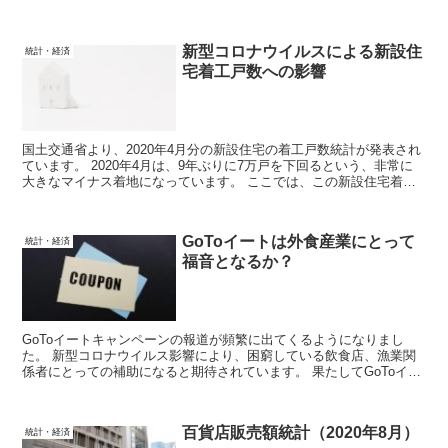
の話が抜け落ちているように思えるからです。 ここでは、種苗法改
正が掲げている内容、その賛否意見などについて考えていきます。
新型コロナウイルスによる新設住
統計・経済
宅着工戸数への影響
国土交通省より、2020年4月分の新設住宅の着工戸数統計が発表され
ています。 2020年4月は、9年ぶりに7万戸を下回るという、非常に
大きなマイナス着地になっています。 ここでは、この新設住宅着工
統計について、解説していきます。
GoToイートは外食産業にとって
統計・経済
福音となるか？
GoToイートキャンペーンの報道が頻繁に出てくるようになりまし
た。 新型コロナウイルス影響により、困窮している飲食店、漁業関
係者にとっての補助になると期待されています。 果たしてGoToイー
トキャンペーンは、本当に効果があるのでしょうか？
百貨店販売額統計（2020年8月）
統計・経済