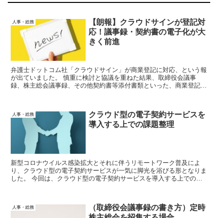
【朗報】クラウドサインが登記対
人事・総務
応！議事録・契約書の電子化が大
きく前進
弁護士ドットコム社「クラウドサイン」が商業登記に対応、という報
が出ていました。 慎重に検討と協議を重ねた結果、取締役会議事
録、株主総会議事録、その他契約書等添付書類といった、商業登記に
必要な書類の電子化が大きく前進するという結論に至りました。 今
回は、上記件を解説していきます。
クラウド型の電子契約サービスを
人事・総務
導入する上での課題整理
新型コロナウイルス感染拡大とそれに伴うリモートワーク普及によ
り、クラウド型の電子契約サービスが一気に脚光を浴びる形となりま
した。 今回は、クラウド型の電子契約サービスを導入する上での課
題について、基本的な部分を整理します。
（取締役会議事録の書き方）定時
人事・総務
株主総会を招集する場合