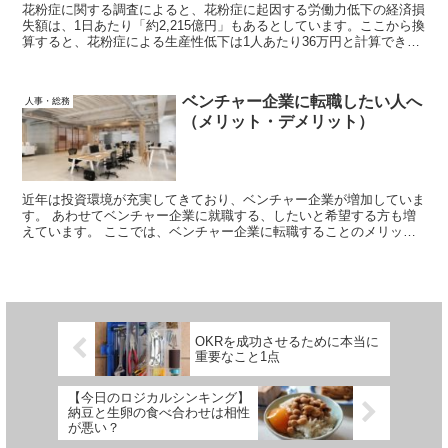
花粉症に関する調査によると、花粉症に起因する労働力低下の経済損
失額は、1日あたり「約2,215億円」もあるとしています。ここから換
算すると、花粉症による生産性低下は1人あたり36万円と計算できま
す。ここでは、企業の花粉症対策を推奨する前提で、上記調査内容を
検証すると共に、具体的な対策を解説します。
ベンチャー企業に転職したい人へ
人事・総務
（メリット・デメリット）
近年は投資環境が充実してきており、ベンチャー企業が増加していま
す。 あわせてベンチャー企業に就職する、したいと希望する方も増
えています。 ここでは、ベンチャー企業に転職することのメリッ
ト・デメリットを解説していきます。
OKRを成功させるために本当に
重要なこと1点
【今日のロジカルシンキング】
納豆と生卵の食べ合わせは相性
が悪い？