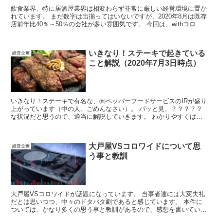
飲食業界、特に居酒屋業界は相変わらず非常に厳しい経営環境に置か
れています。 まだ数字は出揃ってはいないですが、2020年8月は既存
店前年比40％～50％の会社が多い雰囲気です。 今回は、withコロナ
時代の新しい業態イメージについてアイデアを考えてみます。
いきなり！ステーキで起きている
経営企画
こと解説（2020年7月3日時点）
いきなり！ステーキで有名な、㈱ペッパーフードサービスのIRが盛り
上がっています（中の人、ごめんなさい）。 パッと見、？？？？？
な状況だと思うので、適当に解説していきます。 わかりやすくは書
いていません。
大戸屋VSコロワイドについて思
経営企画
う事と教訓
大戸屋VSコロワイドが話題になっています。 当事者達には大変失礼
だとは思いつつ、中々のドタバタ劇であると感じています。 本件に
ついては、かなり多くの思う事と教訓があるので、感想を書いていき
ます。