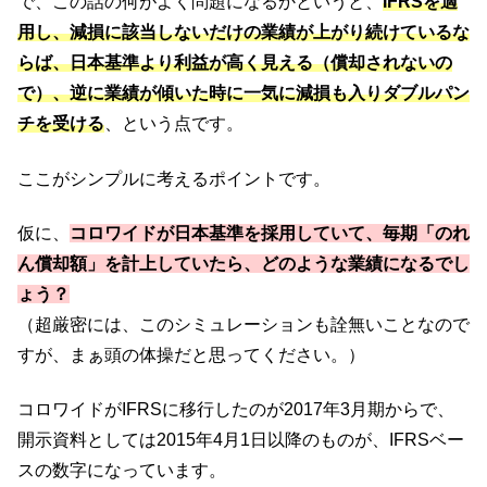
で、この話の何がよく問題になるかというと、
IFRSを適
用し、減損に該当しないだけの業績が上がり続けているな
らば、日本基準より利益が高く見える（償却されないの
で）、逆に業績が傾いた時に一気に減損も入りダブルパン
チを受ける
、という点です。
ここがシンプルに考えるポイントです。
仮に、
コロワイドが日本基準を採用していて、毎期「のれ
ん償却額」を計上していたら、どのような業績になるでし
ょう？
（超厳密には、このシミュレーションも詮無いことなので
すが、まぁ頭の体操だと思ってください。）
コロワイドがIFRSに移行したのが2017年3月期からで、
開示資料としては2015年4月1日以降のものが、IFRSベー
スの数字になっています。