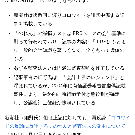
反論の内容は、下記のようなものです。
新潮社は複数回に渡りコロワイドを誹謗中傷する記
事を掲載している
「のれん」の減損テストはIFRSベースの会計基準に
則って行われており、記事の内容は「IFRSはもとよ
り一般的会計知識を著しく欠く、全くもって虚偽の
もの」
あずさ監査法人とは円満に監査契約を終了している
記事筆者の細野氏は、「会計士界のレジェンド」と
呼ばれているが、2004年に有価証券報告書虚偽記載
事件により、最終的に執行猶予付き懲役刑が確定
し、公認会計士登録が抹消されている
新潮社（細野氏）側は上記に対しても、再反論「
コロワイ
ドの反論に反論する…のれんと監査法人の変更について
」
（2020年7月17日）を行っています。