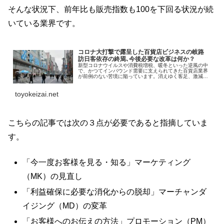
そんな状況下、前年比も販売指数も100を下回る状況が続
いている業界です。
コロナ大打撃で露呈した百貨店ビジネスの岐路
訪日客依存の終焉､今後必要な改革は何か？
新型コロナウイルスや消費税増税、暖冬といった逆風の中
で、かつてインバウンド需要に支えられてきた百貨店業界
が前例のない苦境に陥っています。消えゆく客足、激減す
る売上。生き残りのカギを握るのは、真の顧客像の把握と
抜本的なMD・プロモーション改革です。百貨店再生の道を
toyokeizai.net
探ります。（このリード文はAIが作成しました）
こちらの記事では次の３点が必要であると指摘していま
す。
「今一度お客様を見る・知る」マーケティング
（MK）の見直し
「利益確保に必要な消化からの脱却」マーチャンダ
イジング（MD）の変革
「お客様へのお伝えの方法」プロモーション（PM）