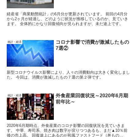
経産省「商業動態統計」の6月分が更新されています。 前回の4月分
から2ヶ月が経過し、どのように状況が推移しているのか、見ていき
ます。 全体的にかなり回復傾向が見られますが、未だ途上です。
コロナ影響で消費が激減したもの
統計・経済
7選②
新型コロナウイルス影響により、人々の消費動向は大きく変化しまし
た。 今回は、消費が激減したもの７選の第２弾です。
外食産業回復状況～2020年6月期
統計・経済
前年比～
2020年6月期時点、外食産業のコロナ影響の回復状況を見ていきま
す。 中華、寿司系、焼き肉は数字が戻りつつあるも、まだ▲10％前
後の売上高。 回復途上にあるのが和風ファストフード（丼もの