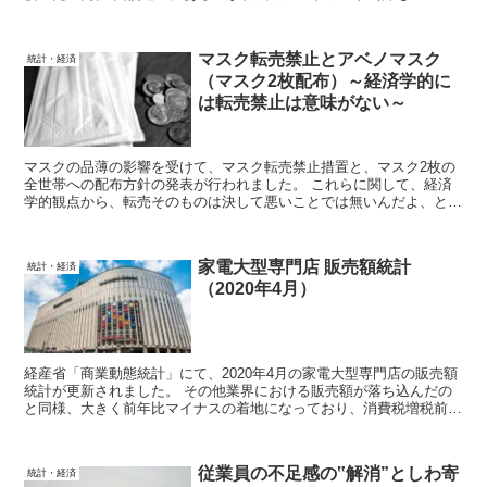
系）、麺類、ファミレス、喫茶、ディナーレストラン。 居酒屋/パブ
系は未だ厳しい状況にあります。
マスク転売禁止とアベノマスク
統計・経済
（マスク2枚配布）～経済学的に
は転売禁止は意味がない～
マスクの品薄の影響を受けて、マスク転売禁止措置と、マスク2枚の
全世帯への配布方針の発表が行われました。 これらに関して、経済
学的観点から、転売そのものは決して悪いことでは無いんだよ、とい
う話と、マスク2毎の全世帯配布は微妙だけれども叩かれるほど悪い
ことでは無いんだよ、という話をしていきます。
家電大型専門店 販売額統計
統計・経済
（2020年4月）
経産省「商業動態統計」にて、2020年4月の家電大型専門店の販売額
統計が更新されました。 その他業界における販売額が落ち込んだの
と同様、大きく前年比マイナスの着地になっており、消費税増税前の
駆け込み需要反動からの回復に水をかける形になりました。 一方、
パソコンの売上は好調となっています。
従業員の不足感の‟解消”としわ寄
統計・経済