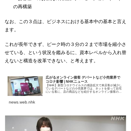
の再構築
なお、この３点は、ビジネスにおける基本中の基本と言え
ます。
これが長年できず、ピーク時の３分の２まで市場を縮小さ
せている、という状況を鑑みるに、資本レベルから入れ替
えないと構造を改革できない、と考えます。
広がるオンライン接客 デパートなど小売業界で
コロナ影響 | NHKニュース
【NHK】新型コロナウイルスの感染拡大で来店客が減少し
ているデパートなどの小売業界では、ネットを使って自宅
にいる客に、店の商品などを紹介するオンライン接客のサ
ービスが広がっています。三越伊勢丹ホールディン
news.web.nhk