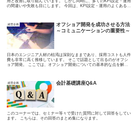
用と改善に取り組んでいます。 しかし同時に、多くのKPI設定・運用
の間違いや失敗も目にします。 今回は、KPI設定・運用のよくある間
違いパターンを10個紹介します。
オフショア開発を成功させる方法
経営企画
～コミュニケーションの重要性～
日本のエンジニア人材の枯渇は深刻なままであり、採用コストも人件
費も非常に高く推移しています。 そこで話題として出るのがオフシ
ョア開発。 ここでは、オフショア開発についての基本的な点を解説
します。 ようは、しっかりとコミュニケーションをとりましょう、
という話です。
会計基礎講座Q&A
経営企画
このコーナーでは、セミナー等々で受けた質問に対して回答をしてい
ます。 こちらは、その回答のまとめ集になります。