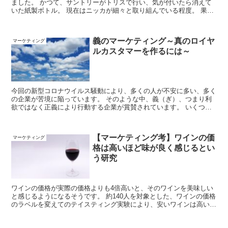
ました。 かつて、サントリーがトリスで行い、気が付いたら消えて
いた紙製ボトル。 現在はニッカが細々と取り組んでいる程度。 果た
して、ウィスキーの紙製ボトルは浸透するのでしょうか？
義のマーケティング～真のロイヤ
マーケティング
ルカスタマーを作るには～
今回の新型コロナウイルス騒動により、多くの人が不安に多い、多く
の企業が苦境に陥っています。 そのような中、義（ぎ）、つまり利
欲ではなく正義により行動する企業が賞賛されています。 いくつか
の企業を参考に、真のロイヤルカスタマーを作るための、義のマーケ
ティングについて考えていきます。
【マーケティング考】ワインの価
マーケティング
格は高いほど味が良く感じるとい
う研究
ワインの価格が実際の価格よりも4倍高いと、そのワインを美味しい
と感じるようになるそうです。 約140人を対象とした、ワインの価格
のラベルを変えてのテイスティング実験により、安いワインは高い値
段がつくと美味しく感じられること、高いワインについては影響がな
いこと、「味の強さ」についても価格は影響しないことが示されまし