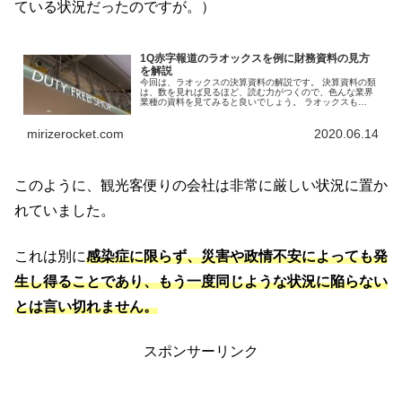
ている状況だったのですが。）
1Q赤字報道のラオックスを例に財務資料の見方
を解説
今回は、ラオックスの決算資料の解説です。 決算資料の類
は、数を見れば見るほど、読む力がつくので、色んな業界
業種の資料を見てみると良いでしょう。 ラオックスも
2020年1月～3月の第1Q決算において19億円の最終赤字と
の報道が出ていました。
mirizerocket.com
2020.06.14
このように、観光客便りの会社は非常に厳しい状況に置か
れていました。
これは別に
感染症に限らず、災害や政情不安によっても発
生し得ることであり、もう一度同じような状況に陥らない
とは言い切れません。
スポンサーリンク