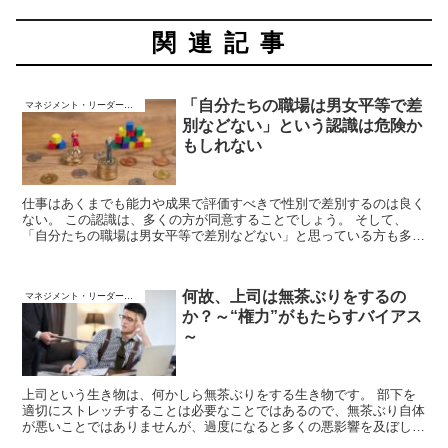
関連記事
「自分たちの職場は男女平等で差
マネジメント・リーダーシップ
別などない」という認識は危険か
もしれない
仕事はあくまでも能力や成果で評価すべきで性別で差別するのは良く
ない。 この認識は、多くの方が同意することでしょう。 そして、
「自分たちの職場は男女平等で差別などない」と思っている方も多い
かもしれません。 しかし、その認識は危険かもしれない、という研
究があります。
何故、上司は無茶ぶりをするの
マネジメント・リーダーシップ
か？～“権力”がもたらすバイアス
～
上司という生き物は、何かしら無茶ぶりをする生き物です。 部下を
適切にストレッチすることは必要なことではあるので、無茶ぶり自体
が悪いことではありませんが、過度になると多くの悪影響を及ぼしま
す。 何故、上司は無茶ぶりをするのでしょうか？