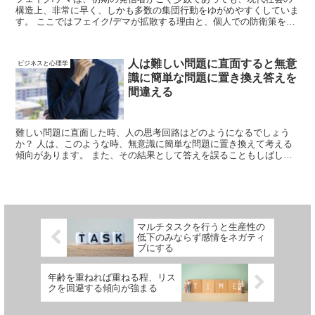
構造上、非常に早く、しかも多数の集団行動をゆがめやすくしていま
す。 ここではフェイク/デマが拡散する理由と、個人での防衛策を、
多数の論文を元に解説します。 どうやら、認知機能、つまり知能検
査のスコアと相関があるようです。
人は難しい問題に直面すると無意
ビジネスと心理学
識に簡単な問題に置き換え答えを
間違える
難しい問題に直面した時、人の思考回路はどのようになるでしょう
か？ 人は、このような時、無意識に簡単な問題に置き換えて考える
傾向があります。 また、その結果として答えを誤ることもしばしば
あります。
マルチタスクを行うと生産性の
低下のみならず感情をネガティ
ブにする
年齢を重ねれば重ねる程、リス
クを回避する傾向が強まる