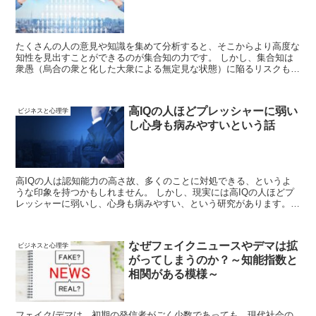
たくさんの人の意見や知識を集めて分析すると、そこからより高度な
知性を見出すことができるのが集合知の力です。 しかし、集合知は
衆愚（烏合の衆と化した大衆による無定見な状態）に陥るリスクも存
在します。 衆愚の罠をさけ集合知の力を活用するためにはどうすれ
ば良いのでしょうか？
高IQの人ほどプレッシャーに弱い
ビジネスと心理学
し心身も病みやすいという話
高IQの人は認知能力の高さ故、多くのことに対処できる、というよ
うな印象を持つかもしれません。 しかし、現実には高IQの人ほどプ
レッシャーに弱いし、心身も病みやすい、という研究があります。
意図的に考えない、リラックスをする、という取り組みを意識的に行
うことが重要です。
なぜフェイクニュースやデマは拡
ビジネスと心理学
がってしまうのか？～知能指数と
相関がある模様～
フェイク/デマは、初期の発信者がごく少数であっても、現代社会の