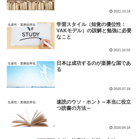
2021.10.18
学習スタイル（知覚の優位性：
生産性・業務効率化
VAKモデル）の誤解と勉強に必要
なこと
2021.10.02
日本は成功するのが楽勝な国であ
生産性・業務効率化
る
2020.07.18
速読のウソ・ホント～本当に役立
生産性・業務効率化
つ読書の方法～
2020.04.18