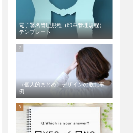
電子署名管理規程（印章管理規程）
テンプレート
（個人的まとめ）デザインの敗北事
例