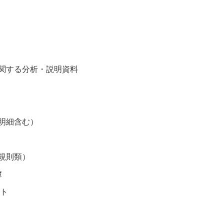
関する分析・説明資料
明細含む）
規則類）
簿
フト