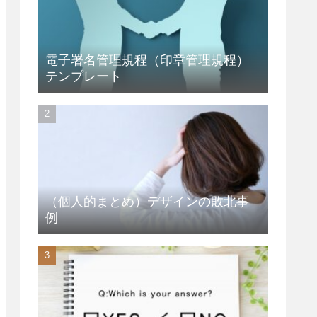
電子署名管理規程（印章管理規程）
テンプレート
（個人的まとめ）デザインの敗北事
例