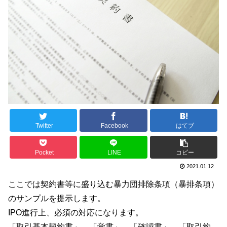
Twitter
Facebook
はてブ
Pocket
LINE
コピー
2021.01.12
ここでは契約書等に盛り込む暴力団排除条項（暴排条項）
のサンプルを提示します。
IPO進行上、必須の対応になります。
「取引基本契約書」、「覚書」、「確認書」、「取引約