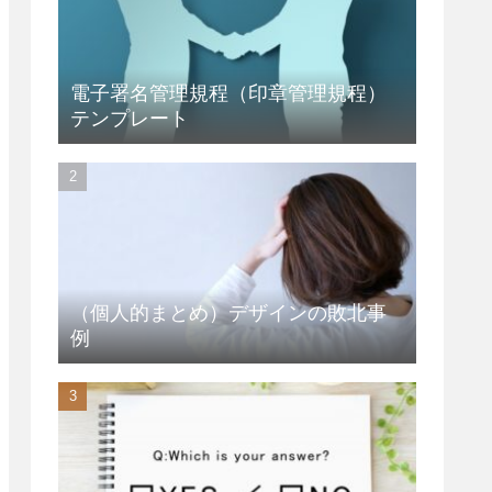
電子署名管理規程（印章管理規程）
テンプレート
（個人的まとめ）デザインの敗北事
例