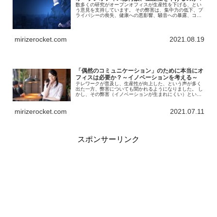
数多くの研究がオープンオフィスが生産性を下げる、とい
う意見を支持しています。 その弊害は、集中力の低下、プ
ライバシーの喪失、健康への悪影響、騒音への暴露、コミ
ュニケーションの質の低下と多岐に渡ります。 しかし、ど
のような要因が生産性低下を招いているのか、推測しかさ
れていませんでした。
mirizerocket.com
2021.08.19
「偶然のコミュニケーション」のために本当にオ
フィスは必要か？～イノベーションを考える～
テレワークが普及し、生産性が向上した、という声が多く
出た一方、弊害についても聞かれるようになりました。 し
かし、その弊害（イノベーションが生まれにくい）という
意見に科学的根拠はありません。 ここでは、オフィスとイ
ノベーションについて、考えてみます。
mirizerocket.com
2021.07.11
スポンサーリンク