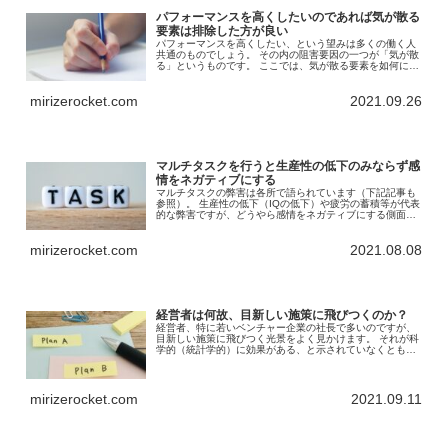
パフォーマンスを高くしたいのであれば気が散る
要素は排除した方が良い
パフォーマンスを高くしたい、という望みは多くの働く人
共通のものでしょう。 その内の阻害要因の一つが「気が散
る」というものです。 ここでは、気が散る要素を如何に排
除することが重要か、示します。
mirizerocket.com
2021.09.26
マルチタスクを行うと生産性の低下のみならず感
情をネガティブにする
マルチタスクの弊害は各所で語られています（下記記事も
参照）。 生産性の低下（IQの低下）や疲労の蓄積等が代表
的な弊害ですが、どうやら感情をネガティブにする側面も
あるようです。 複数大学が協働して行った研究を見ていき
ましょう。
mirizerocket.com
2021.08.08
経営者は何故、目新しい施策に飛びつくのか？
経営者、特に若いベンチャー企業の社長で多いのですが、
目新しい施策に飛びつく光景をよく見かけます。 それが科
学的（統計学的）に効果がある、と示されていなくとも、
どこか著名な経営者や企業が取り組んでいる事例、友人の
経営者が取り組んでいる施策等を実施したがります。 何
故、そのような行動に出るのでしょうか？
mirizerocket.com
2021.09.11