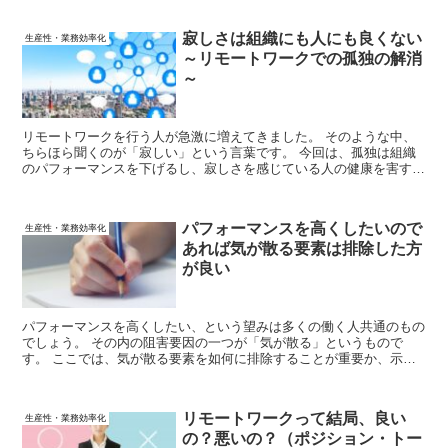
寂しさは組織にも人にも良くない
生産性・業務効率化
～リモートワークでの孤独の解消
～
リモートワークを行う人が急激に増えてきました。 そのような中、
ちらほら聞くのが「寂しい」という言葉です。 今回は、孤独は組織
のパフォーマンスを下げるし、寂しさを感じている人の健康を害する
ことにもつながることを解説していきます。
パフォーマンスを高くしたいので
生産性・業務効率化
あれば気が散る要素は排除した方
が良い
パフォーマンスを高くしたい、という望みは多くの働く人共通のもの
でしょう。 その内の阻害要因の一つが「気が散る」というもので
す。 ここでは、気が散る要素を如何に排除することが重要か、示し
ます。
リモートワークって結局、良い
生産性・業務効率化
の？悪いの？（ポジション・トー