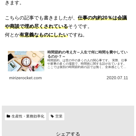
きます。
こちらの記事でも書きましたが、
仕事の内約20％は会議
や商談で埋め尽くされている
そうです。
何とか
有意義なものにしたい
ですね。
時間節約の考え方～人生で何に時間を費やしてい
るのか？～
時間節約、は世の中の多くの人の関心事です。 実際、仕事
や家事の多くの場面で、時間術に関する話が出ています。
ここでは個別の時間節約術の話では無く、全体感として、
どこを叩くと効率が良いのか？という点に関して考えてい
きます。
mirizerocket.com
2020.07.11
生産性・業務効率化
営業
シェアする