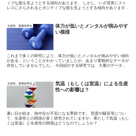
ィブな面を見ようとする傾向があります。 しかし、いざ現実にスト
レスにさらされるとポジティブな面を見ようとする傾向があります。
そしてその結果として、意思決定を間違える、ということが指摘され
ています。
体力が低いとメンタルが病みやす
生産性・業務効率化
い模様
これまで多くの研究により、体力が低いとメンタルが病みやすい傾向
がある、ということがわかっていましたが、あまり客観的なデータが
存在していませんでした。 今回紹介する研究では、大量のデータを
元に、客観的にこの結果が示されています。
気温（もしくは室温）による生産
生産性・業務効率化
性への影響は？
暑い日が続き、熱中症が不安になる季節です。 照度や騒音等につい
て、生産性との関係が多く研究されていますが、果たして気温（もし
くは室温）と生産性の関係はどうなのでしょうか？