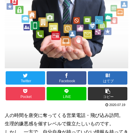
Twitter
Facebook
はてブ
Pocket
LINE
コピー
2020.07.19
人の時間を唐突に奪ってくる営業電話・飛び込み訪問。
生理的嫌悪感を催すレベルで腹立たしいものです。
しかし、一方で、自分自身が持っていない情報を持ってき