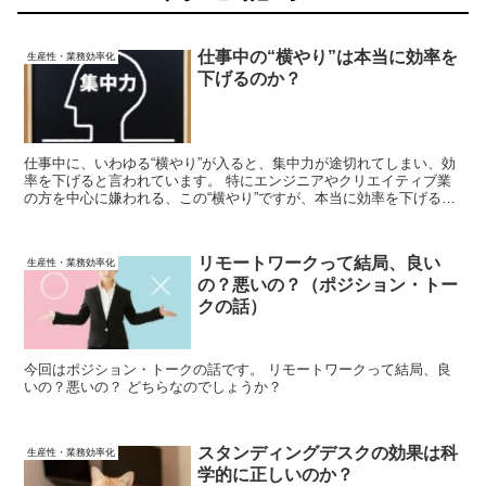
仕事中の“横やり”は本当に効率を
生産性・業務効率化
下げるのか？
仕事中に、いわゆる“横やり”が入ると、集中力が途切れてしまい、効
率を下げると言われています。 特にエンジニアやクリエイティブ業
の方を中心に嫌われる、この“横やり”ですが、本当に効率を下げるの
でしょうか？ 明確な答えが無い問いですが、一つ示唆となる研究が
ありました。 どうやらケースバイケースのようです。
リモートワークって結局、良い
生産性・業務効率化
の？悪いの？（ポジション・トー
クの話）
今回はポジション・トークの話です。 リモートワークって結局、良
いの？悪いの？ どちらなのでしょうか？
スタンディングデスクの効果は科
生産性・業務効率化
学的に正しいのか？