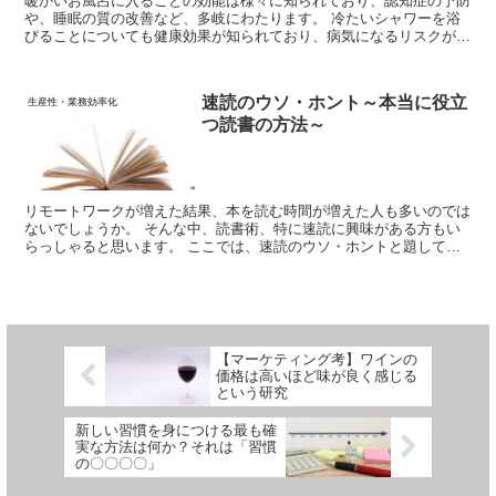
暖かいお風呂に入ることの効能は様々に知られており、認知症の予防
や、睡眠の質の改善など、多岐にわたります。 冷たいシャワーを浴
びることについても健康効果が知られており、病気になるリスクが減
るという研究報告が出ています。 更に、冷たいシャワーを浴びると
認知機能が向上する可能性についても報告がされています。
速読のウソ・ホント～本当に役立
生産性・業務効率化
つ読書の方法～
リモートワークが増えた結果、本を読む時間が増えた人も多いのでは
ないでしょうか。 そんな中、読書術、特に速読に興味がある方もい
らっしゃると思います。 ここでは、速読のウソ・ホントと題して、
速読の真実を解説していきます。
【マーケティング考】ワインの
価格は高いほど味が良く感じる
という研究
新しい習慣を身につける最も確
実な方法は何か？それは「習慣
の〇〇〇〇」