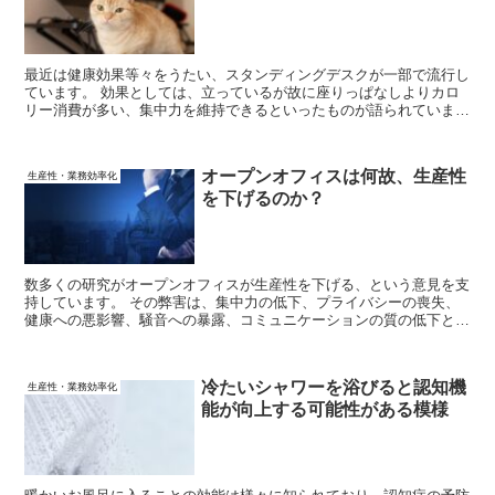
最近は健康効果等々をうたい、スタンディングデスクが一部で流行し
ています。 効果としては、立っているが故に座りっぱなしよりカロ
リー消費が多い、集中力を維持できるといったものが語られていま
す。 果たして、これらの効果は科学的に正しいのでしょうか？
オープンオフィスは何故、生産性
生産性・業務効率化
を下げるのか？
数多くの研究がオープンオフィスが生産性を下げる、という意見を支
持しています。 その弊害は、集中力の低下、プライバシーの喪失、
健康への悪影響、騒音への暴露、コミュニケーションの質の低下と多
岐に渡ります。 しかし、どのような要因が生産性低下を招いている
のか、推測しかされていませんでした。
冷たいシャワーを浴びると認知機
生産性・業務効率化
能が向上する可能性がある模様