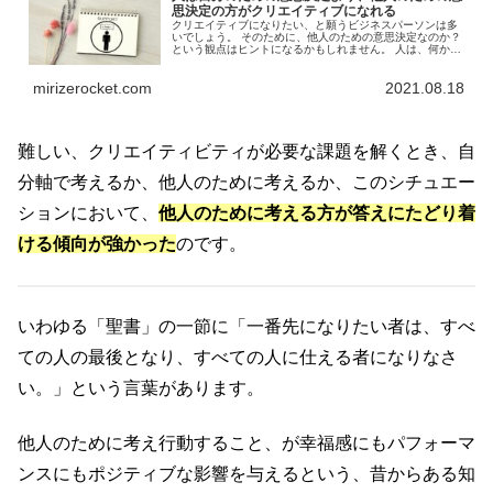
思決定の方がクリエイティブになれる
クリエイティブになりたい、と願うビジネスパーソンは多
いでしょう。 そのために、他人のための意思決定なのか？
という観点はヒントになるかもしれません。 人は、何か問
題が起きた時、自分のための解決ではなく、他人のため、
という視点で考えるとクリエイティブになれる可能性があ
mirizerocket.com
2021.08.18
るようです。
難しい、クリエイティビティが必要な課題を解くとき、自
分軸で考えるか、他人のために考えるか、このシチュエー
ションにおいて、
他人のために考える方が答えにたどり着
ける傾向が強かった
のです。
いわゆる「聖書」の一節に「一番先になりたい者は、すべ
ての人の最後となり、すべての人に仕える者になりなさ
い。」という言葉があります。
他人のために考え行動すること、が幸福感にもパフォーマ
ンスにもポジティブな影響を与えるという、昔からある知