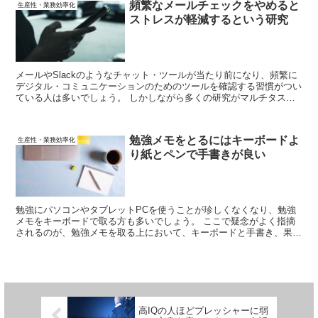
頻繁なメールチェックをやめると
生産性・業務効率化
ストレスが軽減するという研究
メールやSlackのようなチャット・ツールが当たり前になり、頻繁に
デジタル・コミュニケーションのためのツールを確認する習慣がつい
ている人は多いでしょう。 しかしながら多くの研究がマルチタスク
の弊害を否定しています。 実際に、頻繁なメールチェックをやめる
とストレスが研究するようです。
勉強メモをとるにはキーボードよ
生産性・業務効率化
り紙とペンで手書きが良い
勉強にパソコンやタブレットPCを使うことが珍しくなくなり、勉強
メモをキーボードで取る方も多いでしょう。 ここで疑念がよく指摘
されるのが、勉強メモを取る上において、キーボードと手書き、果た
してどちらが良いのか？という疑問です。 結論から言うと、紙とペ
ンを用いた手書きが勉強には有利です。
高IQの人ほどプレッシャーに弱