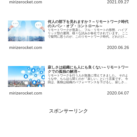
mirizerocket.com
2021.09.27
え、クリアしていくのがよいでしょうか？
何人の部下を見れますか？～リモートワーク時代
のスパン・オブ・コントロール～
リモートワークが普及し、フル・リモートの形態、ハイブ
リッド型の運用、様々な試みが各社でされています。 ここ
で疑問に思うのが、このリモートワーク時代、どれだけの
人数の部下をマネジメントできるのであろうか？という点
です。 スパン・オブ・コントロールの考え方を前提に、考
mirizerocket.com
2020.06.26
察していきます。
寂しさは組織にも人にも良くない～リモートワー
クでの孤独の解消～
リモートワークを行う人が急激に増えてきました。 そのよ
うな中、ちらほら聞くのが「寂しい」という言葉です。 今
回は、孤独は組織のパフォーマンスを下げるし、寂しさを
感じている人の健康を害することにもつながることを解説
していきます。
mirizerocket.com
2020.04.07
スポンサーリンク