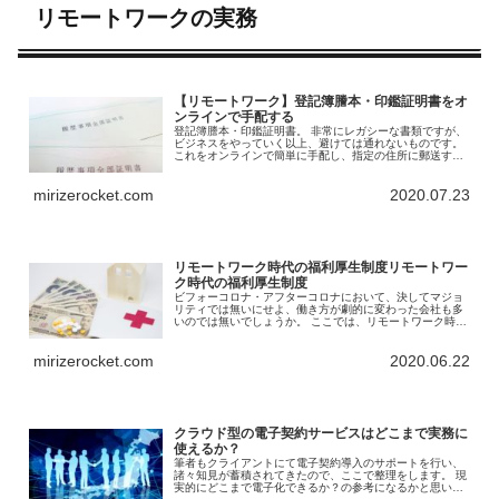
リモートワークの実務
【リモートワーク】登記簿謄本・印鑑証明書をオ
ンラインで手配する
登記簿謄本・印鑑証明書。 非常にレガシーな書類ですが、
ビジネスをやっていく以上、避けては通れないものです。
これをオンラインで簡単に手配し、指定の住所に郵送する
サービスがあります。 リモートワーク推進につながるサー
ビス「Graffer」について見ていきます。
mirizerocket.com
2020.07.23
リモートワーク時代の福利厚生制度リモートワー
ク時代の福利厚生制度
ビフォーコロナ・アフターコロナにおいて、決してマジョ
リティでは無いにせよ、働き方が劇的に変わった会社も多
いのでは無いでしょうか。 ここでは、リモートワーク時代
において、適用できる福利厚生制度は何か、について考え
ていきます。 並べて見ると、結構な種類が存在します。
mirizerocket.com
2020.06.22
クラウド型の電子契約サービスはどこまで実務に
使えるか？
筆者もクライアントにて電子契約導入のサポートを行い、
諸々知見が蓄積されてきたので、ここで整理をします。 現
実的にどこまで電子化できるか？の参考になるかと思いま