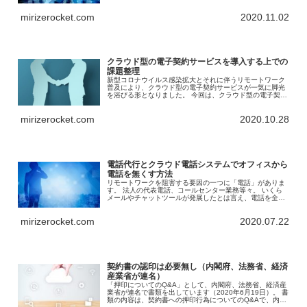
す。
mirizerocket.com
2020.11.02
クラウド型の電子契約サービスを導入する上での
課題整理
新型コロナウイルス感染拡大とそれに伴うリモートワーク
普及により、クラウド型の電子契約サービスが一気に脚光
を浴びる形となりました。 今回は、クラウド型の電子契約
サービスを導入する上での課題について、基本的な部分を
整理します。
mirizerocket.com
2020.10.28
電話代行とクラウド電話システムでオフィスから
電話を無くす方法
リモートワークを阻害する要因の一つに「電話」がありま
す。 法人の代表電話、コールセンター業務等々。 いくら
メールやチャットツールが発展したとは言え、電話を全く
無くすことは難しいです。 今回は、電話代行とクラウド電
話システムの活用により、オフィスから電話を無くす方法
mirizerocket.com
2020.07.22
を解説します。
契約書の認印は必要無し（内閣府、法務省、経済
産業省が連名）
「押印についてのQ&A」として、内閣府、法務省、経済産
業省が連名で書類を出しています（2020年6月19日）。 書
類の内容は、契約書への押印行為についてのQ&Aで、内容