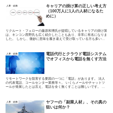
キャリアの掛け算の正しい考え方
人事・総務
（100万人に1人の人材になるた
めに）
リクルート・フェローの藤原和博氏が提唱しているキャリアの掛け算
は、キンコン西野氏も広く紹介したこともあり、非常に有名になりま
した。 しかし、微妙に意味を履き違えて受け取っている方も多いよ
うにも感じます。 ここでは、キャリアの掛け算の正しい考え方につ
いて、解説していきます。
電話代行とクラウド電話システム
人事・総務
でオフィスから電話を無くす方法
リモートワークを阻害する要因の一つに「電話」があります。 法人
の代表電話、コールセンター業務等々。 いくらメールやチャットツ
ールが発展したとは言え、電話を全く無くすことは難しいです。 今
回は、電話代行とクラウド電話システムの活用により、オフィスから
電話を無くす方法を解説します。
ヤフーの「副業人材」、その真の
人事・総務
狙いは何か？