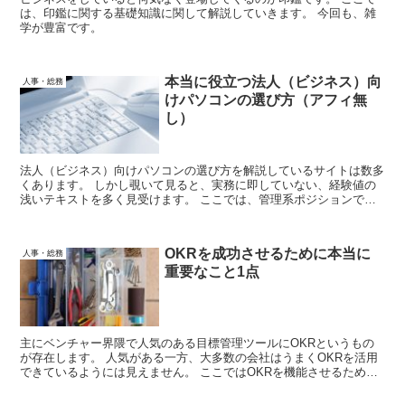
は、印鑑に関する基礎知識に関して解説していきます。 今回も、雑
学が豊富です。
本当に役立つ法人（ビジネス）向
人事・総務
けパソコンの選び方（アフィ無
し）
法人（ビジネス）向けパソコンの選び方を解説しているサイトは数多
くあります。 しかし覗いて見ると、実務に即していない、経験値の
浅いテキストを多く見受けます。 ここでは、管理系ポジションで長
くやってきた筆者が、本当に役立つ法人（ビジネス）向けパソコンの
選び方を解説します。
OKRを成功させるために本当に
人事・総務
重要なこと1点
主にベンチャー界隈で人気のある目標管理ツールにOKRというもの
が存在します。 人気がある一方、大多数の会社はうまくOKRを活用
できているようには見えません。 ここではOKRを機能させるために
本当に重要なことについて、たった一つのことを指摘します。