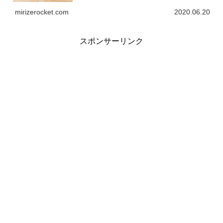
を一言でまとめると「認印ってあまり意味無いよね」と言
っています。 これは、元々そうなのですが、府省が連名で
mirizerocket.com
2020.06.20
出している点にポイントがあると考えています。
スポンサーリンク