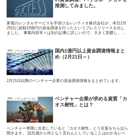
推測してみました。
家電のレンタルサービスを手掛けるレンティオ株式会社が、本日2月
25日に総額10億円の資金調達を行ったというプレスリリースを出し
ました。 事業内容等々は別の記事に詳しいので、大きく割愛し、概
要部分だけプレスリリースより引用します。 ここでは、バリュエー
ションを予測し、その上でレンティオ社のIPOのできあがりを考えて
みます。
国内1億円以上資金調達情報まと
IPO・バリュエーション
め（2月21日～）
2月21日以降のベンチャー企業の資金調達情報をまとめています。
ベンチャー企業が求める資質「カ
IPO・バリュエーション
オス耐性」とは？
ベンチャー界隈に生息していると「カオス耐性」とう言葉をちらほら
聞きます。 語呂感から何となく言わんとしていることはわかるレベ