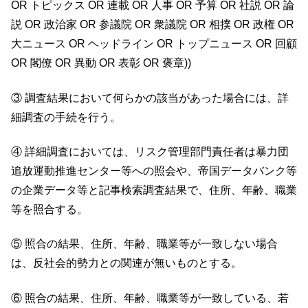
OR トピックス OR 連載 OR 人事 OR 予算 OR 社説 OR 論
説 OR 政治家 OR 参議院 OR 衆議院 OR 相撲 OR 政権 OR
大ニュース OR ヘッドライン OR トップニュース OR 回顧
OR 閣僚 OR 異動 OR 表彰 OR 褒章))
③ 調査結果において何らかの該当があった場合には、詳
細調査の手続を行う。
④ 詳細調査においては、リスク管理部門責任者は暴力団
追放運動推進センター等への照会や、帝国データバンク等
の企業データ等と記事検索調査結果で、住所、年齢、職業
等を照合する。
⑤ 照合の結果、住所、年齢、職業等が一致しない場合
は、反社会的勢力との関連が無いものとする。
⑥ 照合の結果、住所、年齢、職業等が一致している、若