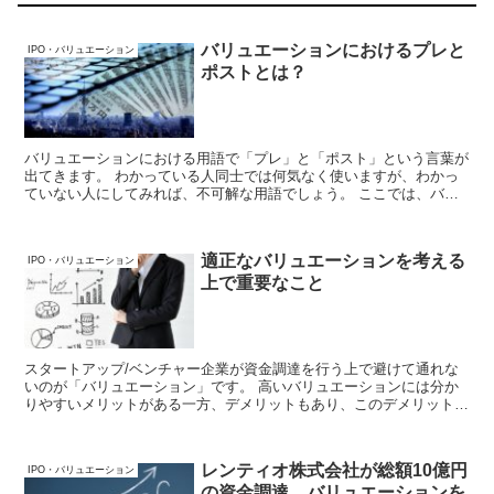
バリュエーションにおけるプレと
IPO・バリュエーション
ポストとは？
バリュエーションにおける用語で「プレ」と「ポスト」という言葉が
出てきます。 わかっている人同士では何気なく使いますが、わかっ
ていない人にしてみれば、不可解な用語でしょう。 ここでは、バリ
ュエーションにおけるプレとポストについて解説していきます。
適正なバリュエーションを考える
IPO・バリュエーション
上で重要なこと
スタートアップ/ベンチャー企業が資金調達を行う上で避けて通れな
いのが「バリュエーション」です。 高いバリュエーションには分か
りやすいメリットがある一方、デメリットもあり、このデメリットは
顕在化した時に、想像以上に企業と経営者を苦しめます。 ここで
は、適正なバリュエーションを考える上で重要なことを解説していき
ます。
レンティオ株式会社が総額10億円
IPO・バリュエーション
の資金調達、バリュエーションを