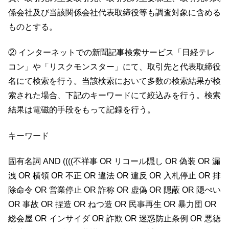
係会社及び当該関係会社代表取締役等も調査対象に含める
ものとする。
② インターネットでの新聞記事検索サービス「日経テレ
コン」や「リスクモンスター」にて、取引先と代表取締役
名にて検索を行う。当該検索において多数の検索結果が検
索された場合、下記のキーワードにて絞込みを行う。検索
結果は電磁的手段をもって記録を行う。
キーワード
固有名詞 AND ((((不祥事 OR リコール隠し OR 偽装 OR 漏
洩 OR 横領 OR 不正 OR 違法 OR 違反 OR 入札停止 OR 排
除命令 OR 営業停止 OR 詐称 OR 虚偽 OR 隠蔽 OR 隠ぺい
OR 事故 OR 捏造 OR ねつ造 OR 民事再生 OR 暴力団 OR
総会屋 OR インサイダ OR 詐欺 OR 迷惑防止条例 OR 悪徳