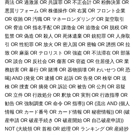
商法 OR 過激派 OR 共謀罪 OR 不正会計 OR 粉飾決算 OR
悪質リフォーム OR 株価操作 OR 右翼 OR フロント企業
OR 収賄 OR 汚職 OR マネーロンダリング OR 架空取引
OR 脅迫 OR 指名手配 OR 課徴金 OR 追徴金 OR 脱税 OR
監禁 OR 偽造 OR 殺人 OR 死体遺棄 OR 銃犯罪 OR 人身取
引 OR 性犯罪 OR 放火 OR 密入国 OR 密輸 OR 誘拐 OR 拉
致 OR 麻薬 OR テロリスト OR 強盗 OR 不法滞在 OR 部落
OR 談合 OR 反社会 OR 傷害 OR 窃盗 OR 住居侵入 OR 業
務妨害 OR 暴行 OR 賭博 OR 器物損壊 OR わいせつ OR 恐
喝) AND (発覚 OR 逮捕 OR 起訴 OR 告発 OR 検挙 OR 送
検 OR 捜査 OR 摘発 OR 訴訟 OR 被告 OR 公判 OR 容疑
OR 立件 OR 行政処分 OR 釈放 OR 実刑 OR 行政指導 OR
勧告 OR 強制調査 OR 命令 OR 指導)) OR (流出 AND (個人
情報 OR カード番号 OR カード情報 OR 秘密情報)) OR (破
産申請 OR 破産手続き OR 破産開始 OR 自己破産申請))
NOT (大統領 OR 首相 OR 総理 OR ランキング OR 産経抄