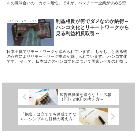
ルの意味合いの「カオス耐性」ですが、ベンチャー企業が求める資質
として頻繁に取り上げられています。 ここではこの「カオス耐性」
について整理してみることにします。
利益相反が何でダメなのか納得～
IPO・バリュエーション
ハンコ文化とリモートワークから
見る利益相反取引～
日本全体でリモートワークが進められています。 しかし、とある物
の存在によりリモートワーク推進が妨げられています。 ハンコ文化
です。 そして、日本はこのハンコ文化について国家レベルの利益相
反の状態にあり、改善が進まない状態にあります。 ここでは、利益
相反とは何か？なぜダメなのか？を解説していきます。
広告換算値を追うな！～広報
（PR）のKPIの考え方～
「抱負」は立てても達成できな
い～シンプルな目標の考え方～